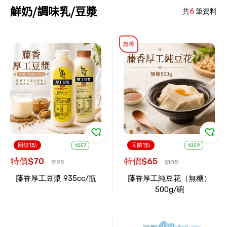
鮮奶/調味乳/豆漿
共
6
筆資料
無糖
回饋1點
回饋1點
1057
1059
特價$70
特價$65
$125
$105
藤香厚工豆漿 935cc/瓶
藤香厚工純豆花（無糖）
500g/碗