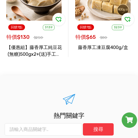
回饋1點
回饋1點
3139
3239
特價$130
特價$65
$250
$80
【優惠組】藤香厚工純豆花
藤香厚工凍豆腐400g/盒
(無糖)500gx2+(送)手工焦
糖100ccx1
熱門關鍵字
搜尋