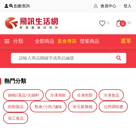
點數查詢
會員中心
登入
0
$0
0
選單
分類
全部商品
素食專區
營業商品
全部商品
主打商品
熱門分類
鍋物/湯品/火鍋料
冷凍海鮮
冷凍肉類
冷凍食品
肉類製品
熟食/小吃/滷味
米五穀雜糧
沾拌調味醬
加工食品