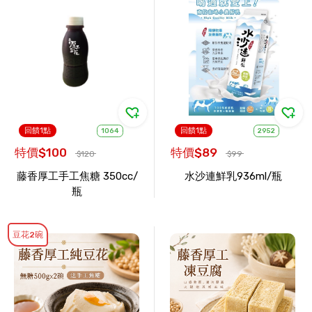
回饋1點
回饋1點
1064
2952
特價$100
特價$89
$120
$99
藤香厚工手工焦糖 350cc/
水沙連鮮乳936ml/瓶
瓶
豆花2碗