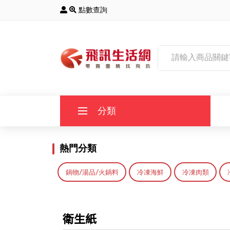
點數查詢
分類
全部商品
熱門分類
鍋物/湯品/火鍋料
冷凍海鮮
冷凍肉類
主打商品
衛生紙