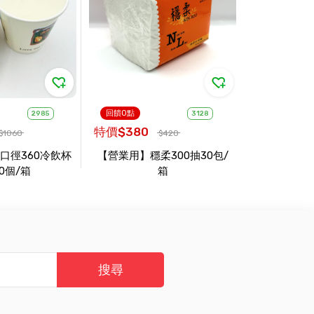
回饋0點
2985
3128
特價$380
$1060
$420
口徑360冷飲杯
【營業用】穩柔300抽30包/
00個/箱
箱
搜尋