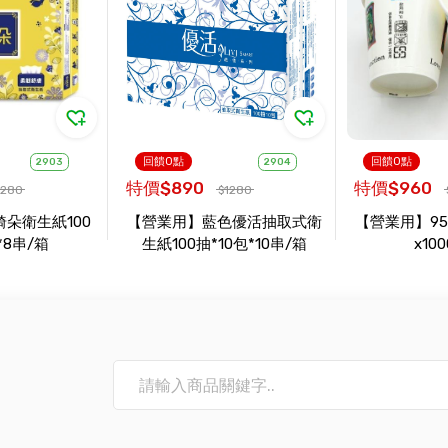
回饋0點
回饋0點
2903
2904
特價$890
特價$960
1280
$1280
朵衛生紙100
【營業用】藍色優活抽取式衛
【營業用】95
*8串/箱
生紙100抽*10包*10串/箱
x10