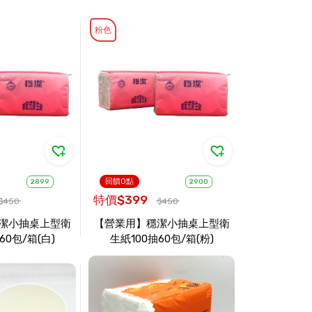
粉色
回饋0點
2899
2900
特價$399
$450
$450
潔小抽桌上型衛
【營業用】穩潔小抽桌上型衛
60包/箱(白)
生紙100抽60包/箱(粉)