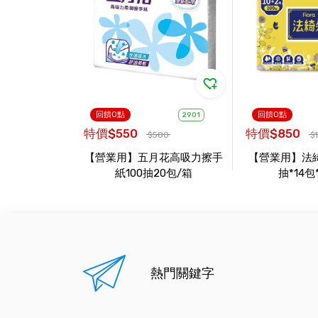
回饋0點
回饋0點
2901
特價$550
特價$850
$580
$
【營業用】五月花高吸力擦手
【營業用】法綺
紙100抽20包/箱
抽*14包
熱門關鍵字