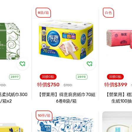
8袋/箱
白色
回饋0點
回饋0點
2897
2898
特價$750
特價$399
900
$780
柔拭紙巾300
【營業用】得意廚房紙巾70組
【營業用】穩
/箱x2
6卷8袋/箱
生紙100抽
10串/箱