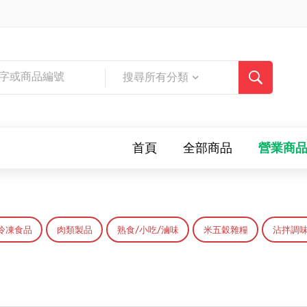
搜尋所有分類
首頁
全部商品
營業商
冷凍食品
肉類製品
熟食/小吃/滷味
米五穀雜糧
沾拌調