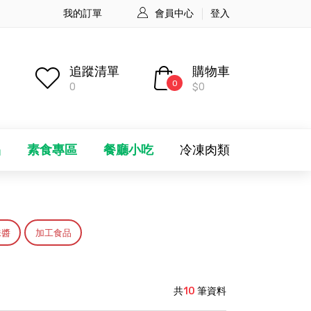
我的訂單
會員中心
登入
追蹤清單
購物車
0
0
$0
品
素食專區
餐廳小吃
冷凍肉類
味醬
加工食品
共
10
筆資料