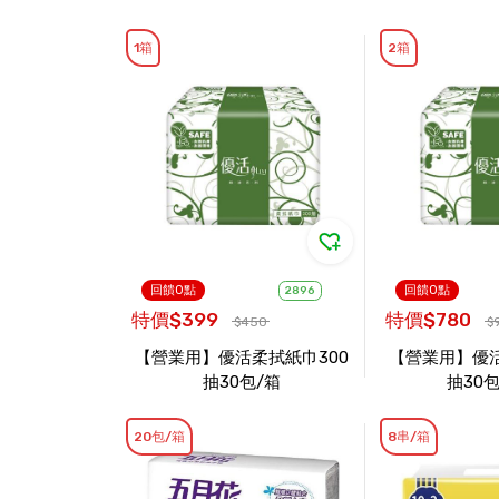
1箱
2箱
回饋0點
回饋0點
2896
特價$399
特價$780
$450
$
【營業用】優活柔拭紙巾300
【營業用】優活
抽30包/箱
抽30包
20包/箱
8串/箱