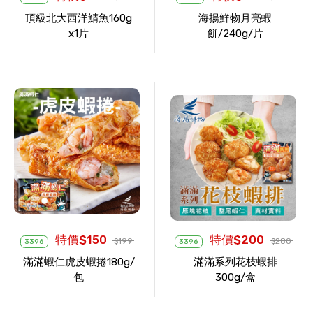
頂級北大西洋鯖魚160g
海揚鮮物月亮蝦
x1片
餅/240g/片
特價$150
特價$200
$199
$280
3396
3396
滿滿蝦仁虎皮蝦捲180g/
滿滿系列花枝蝦排
包
300g/盒