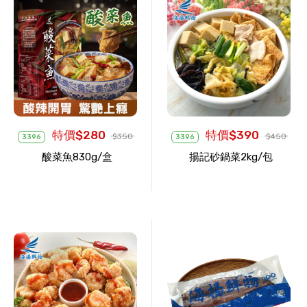
特價$280
特價$390
$350
$450
3396
3396
酸菜魚830g/盒
揚記砂鍋菜2kg/包