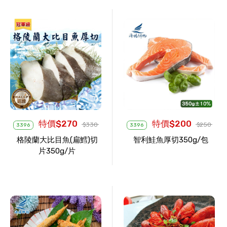
特價$270
特價$200
$330
$250
3396
3396
格陵蘭大比目魚(扁鱈)切
智利鮭魚厚切350g/包
片350g/片