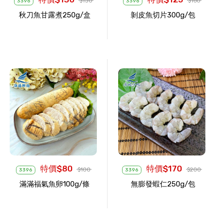
$150
$160
3396
3396
秋刀魚甘露煮250g/盒
剝皮魚切片300g/包
特價$80
特價$170
$100
$200
3396
3396
滿滿福氣魚卵100g/條
無膨發蝦仁250g/包