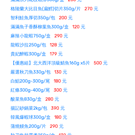
格陵蘭大比目魚(扁鱈)切片350g/片
270
元
智利鮭魚厚切350g/包
200
元
滿滿魚子香酥柳葉魚300g/盒
120
元
麻辣小龍蝦750g/盒
290
元
龍蝦沙拉250g/包
128
元
貴妃醉蝦300g/盒
179
元
【優惠組】北大西洋頂級鯖魚160g x5片
500
元
嚴選秋刀魚330g/包
130
元
白鯧200g-300g/尾
180
元
紅條300g-400g/尾
300
元
酸菜魚830g/盒
280
元
揚記砂鍋菜2kg/包
390
元
韓風爆蝦球300g/盒
180
元
蒲燒鰻魚200g/片
290
元