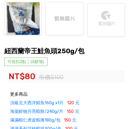
紐西蘭帝王鮭魚頭250g/包
可抵扣2點 │ 回饋1點
NT$80
市價$100
更多商品:
頂級北大西洋鯖魚160g x1片
120
元
海揚鮮物月亮蝦餅/240g/片
150
元
滿滿蝦仁虎皮蝦捲180g/包
150
元
滿滿系列花枝蝦排300g/盒
200
元