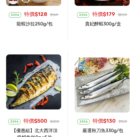
特價$128
特價$179
$160
$250
3396
3396
龍蝦沙拉250g/包
貴妃醉蝦300g/盒
特價$500
特價$130
$600
$150
3396
3396
【優惠組】北大西洋頂
嚴選秋刀魚330g/包