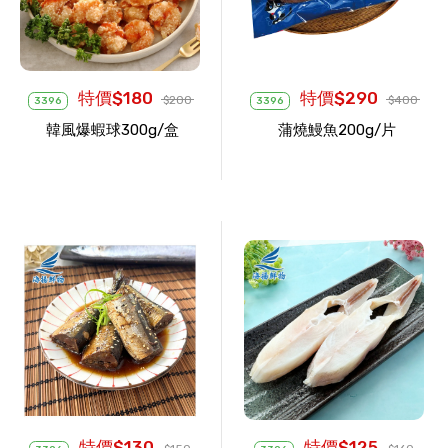
特價$180
特價$290
$200
$400
3396
3396
韓風爆蝦球300g/盒
蒲燒鰻魚200g/片
特價$130
特價$125