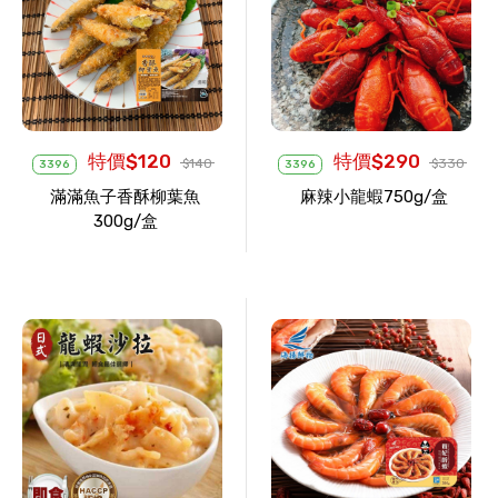
特價$120
特價$290
$140
$330
3396
3396
滿滿魚子香酥柳葉魚
麻辣小龍蝦750g/盒
300g/盒