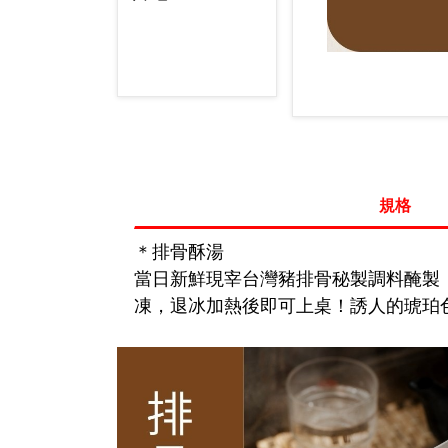
規格
＊排骨酥湯
當日新鮮現宰台灣豬排骨秘製調料醃製
凍，退冰加熱後即可上桌！誘人的琥珀