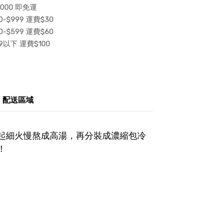
000 即免運
-$999 運費$30
-$599 運費$60
9以下 運費$100
配送區域
起細火慢熬成高湯，再分裝成濃縮包冷
！