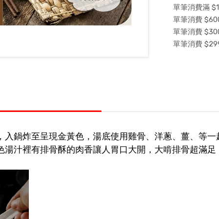
單筆消費滿 $1
單筆消費 $600
單筆消費 $300
單筆消費 $29
，入鍋炸至呈現金黃色，湯底使用雞骨、洋蔥、薑、等一
色湯汁裡有排骨酥的肉香讓人胃口大開，大啃排骨超滿足