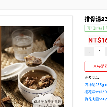
排骨湯23
可抵扣1點 │
NT$1
-
更多商品:
四神湯255g 
櫻花蝦米糕60
梅花肉圓550