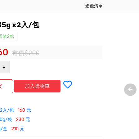
追蹤清單
5g x2入/包
 回饋2點
60
市價$200
+
x2入/包
160
元
0g/袋
230
元
g/盒
210
元