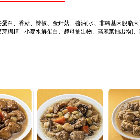
麥蛋白、香菇、辣椒、金針菇、醬油(水、非轉基因脫脂大
、麥芽糊精、小麥水解蛋白、酵母抽出物、高麗菜抽出物)