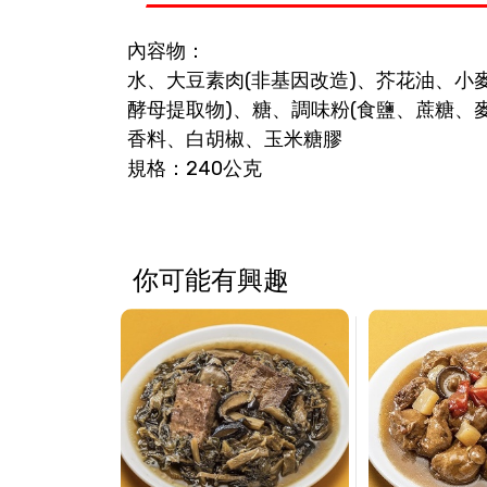
內容物：
水、大豆素肉(非基因改造)、芥花油、小
酵母提取物)、糖、調味粉(食鹽、蔗糖
香料、白胡椒、玉米糖膠
規格：240公克
你可能有興趣