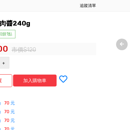
追蹤清單
肉醬240g
 回饋1點
00
市價$120
+
0g
70
元
0g
70
元
0g
70
元
0g
70
元