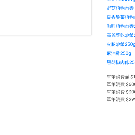
野菇植物肉
爆香酸菜植物
咖哩植物肉醬
高麗菜乾炒飯
火腿炒飯25
麻油雞250g
黑胡椒肉條2
單筆消費滿 $1
單筆消費 $600
單筆消費 $300
單筆消費 $29