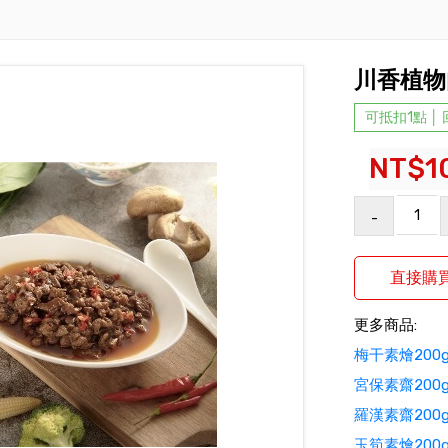
川香植物
可抵扣1點 │
NT$1
-
更多商品:
梅干素燴20
宮保素齋20
羅漢素齋20
玉筍素燴20