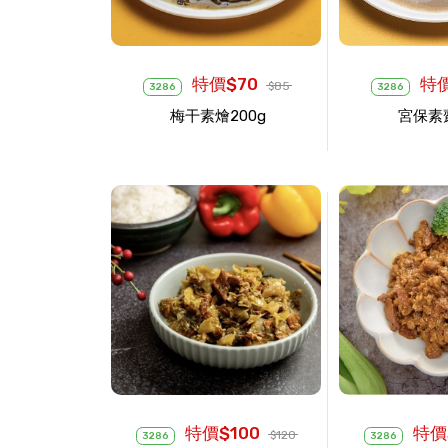
特價$70
特價
$85
3286
3286
梅干素燴200g
宮保素齋
特價$100
特價
$120
3286
3286