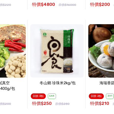
特價$4800
特價$200
價$220
原價$16000
(真空
冬山鄉 珍珠米2kg/包
海瑞香菇
~400g/包
回饋 3點
544
回饋 2點
391
特價$250
特價$210
價$200
原價$280