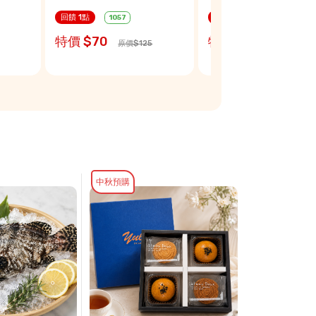
糖100ccx1
回饋 1點
回饋 1點
1057
3139
特價 $70
特價 $130
原價$125
原價$250
中秋預購