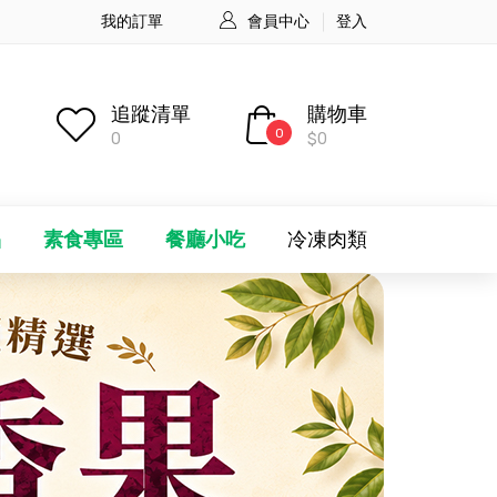
我的訂單
會員中心
登入
追蹤清單
購物車
0
0
$0
品
素食專區
餐廳小吃
冷凍肉類