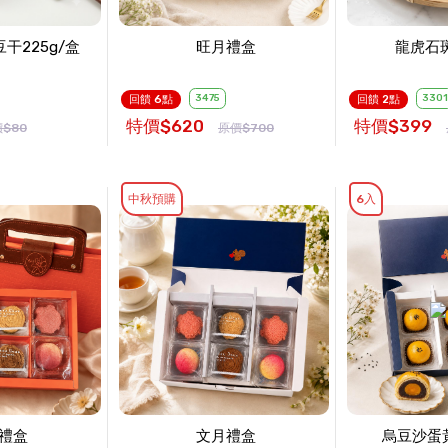
干225g/盒
旺月禮盒
龍虎石斑
3475
3301
回饋 6點
回饋 2點
特價$620
特價$399
$80
原價$700
中秋預購
6入
禮盒
文月禮盒
烏豆沙蛋