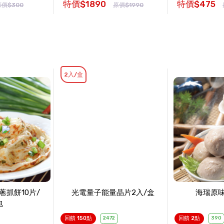
特價$1890
特價$475
原價$300
原價$1990
2入/盒
蔥抓餅10片/
光電量子能量晶片2入/盒
海瑞原味
包
回饋 150點
2472
回饋 2點
390