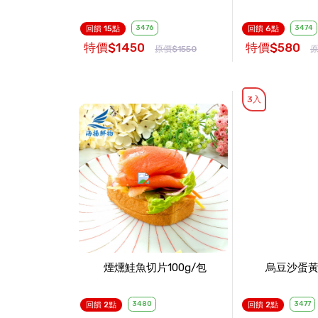
3476
3474
回饋 15點
回饋 6點
特價$1450
特價$580
原價$1550
原
3入
煙燻鮭魚切片100g/包
烏豆沙蛋黃
3480
3477
回饋 2點
回饋 2點