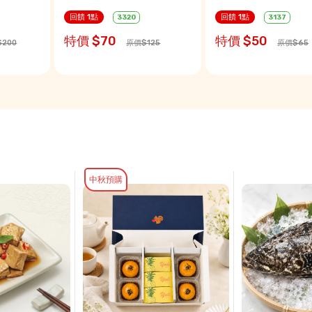
回饋 1點
回饋 1點
3320
3137
特價 $70
特價 $50
200
原價$125
原價$65
中秋預購