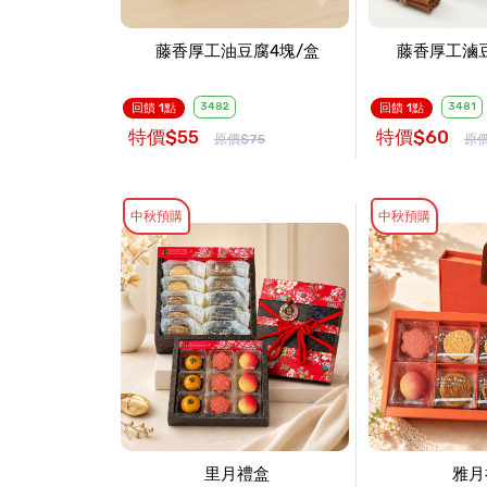
藤香厚工油豆腐4塊/盒
藤香厚工滷豆
3482
3481
回饋 1點
回饋 1點
特價$55
特價$60
原價$75
原價
中秋預購
中秋預購
里月禮盒
雅月