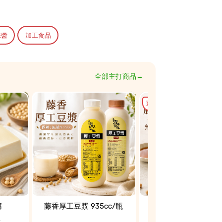
味醬
加工食品
全部主打商品→
豆花2碗
腐
藤香厚工豆漿 935cc/瓶
【優惠組】藤香厚工純
盒
(無糖)500gx2+(送)