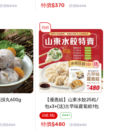
特價$370
原價$240
原價$400
熱銷
摃丸600g
【優惠組】山東水餃25粒/
包x3+(送)古早味蘿蔔糕1包
回饋 3點
3441
特價$480
原價$250
原價$600