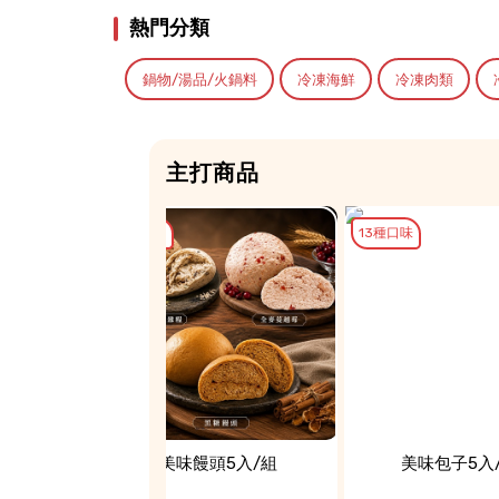
熱門分類
鍋物/湯品/火鍋料
冷凍海鮮
冷凍肉類
主打商品
3種口味
13種口味
600g(帕
美味饅頭5入/組
美味包子5入