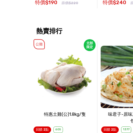
特價$190
特價$240
原價$220
熱賣排行
北部
公雞
限定
特惠土雞(公)1.8kg/隻
味君子-原味
回饋 2點
605
回饋 2點
1377