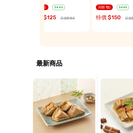
回饋 1點
回饋 1點
3446
3445
特價 $125
特價 $150
價$170
原價$150
原價$
最新商品