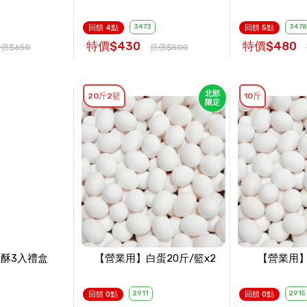
3473
3478
回饋 4點
回饋 5點
特價$430
特價$480
價$650
原價$500
北部
20斤2籃
10斤
限定
酥3入禮盒
【營業用】白蛋20斤/籃x2
【營業用】
2911
2915
回饋 0點
回饋 0點