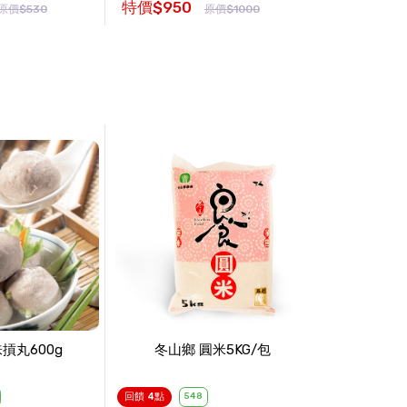
特價$950
原價$530
原價$1000
摃丸600g
冬山鄉 圓米5KG/包
回饋 4點
548