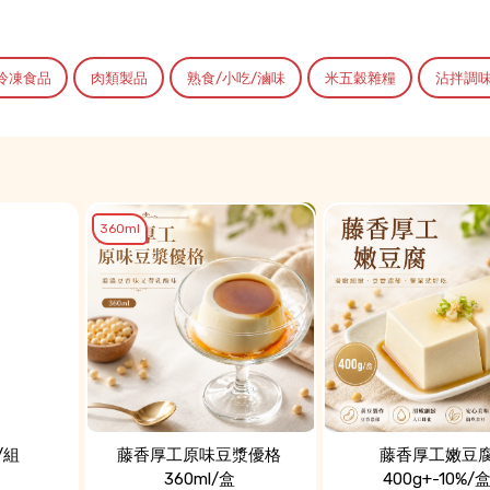
冷凍食品
肉類製品
熟食/小吃/滷味
米五穀雜糧
沾拌調
360ml
/組
藤香厚工原味豆漿優格
藤香厚工嫩豆
360ml/盒
400g+-10%/