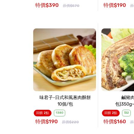
特價$390
特價$190
原價$570
原
味君子-日式和風蔥肉酥餅
鹹豬肉
10個/包
包)350g
回饋 2點
1380
回饋 2點
722
特價$190
特價$160
原價$220
原