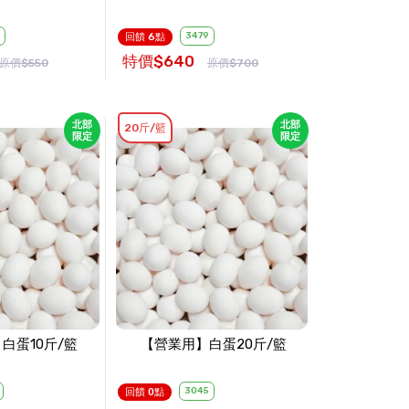
3479
回饋 6點
特價$640
原價$550
原價$700
北部
北部
20斤/籃
限定
限定
白蛋10斤/籃
【營業用】白蛋20斤/籃
3045
回饋 0點