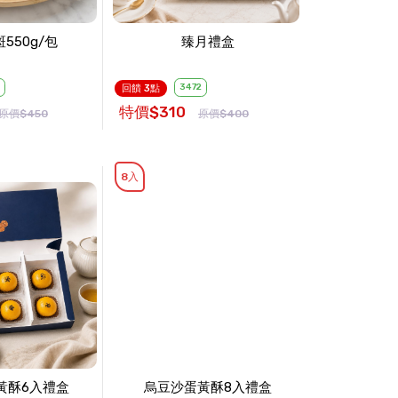
550g/包
臻月禮盒
3472
回饋 3點
特價$310
原價$450
原價$400
8入
黃酥6入禮盒
烏豆沙蛋黃酥8入禮盒