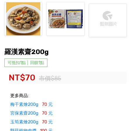
羅漢素齋200g
可抵扣1點 │ 回饋1點
NT$70
市價$85
更多商品:
梅干素燴200g
70
元
宮保素齋200g
70
元
玉筍素燴200g
70
元
野菇植物肉醬
100
元