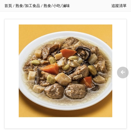
首頁
熟食/加工食品
熟食/小吃/滷味
追蹤清單
/
/