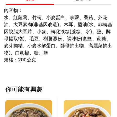
內容物：
水、紅蘿蔔、竹筍、小麥蛋白、荸薺、香菇、芥花
油、大豆素肉(非基因改造)、木耳、醬油(水、非轉基
因脫脂大豆片、小麥、轉化液糖(蔗糖、水)、鹽、酵
母提取物)、毛豆、樹薯澱粉、調味粉(食鹽、蔗糖、
麥芽糊精、小麥水解蛋白、酵母抽出物、高麗菜抽出
物)、白胡椒、糖、鹽
規格：200公克
你可能有興趣