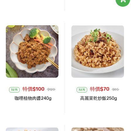
特價$100
特價$70
$120
$85
3275
3275
咖哩植物肉醬240g
高麗菜乾炒飯250g