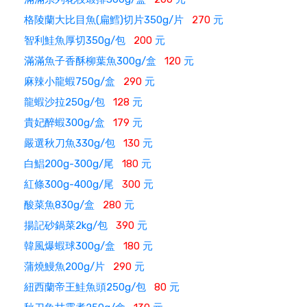
格陵蘭大比目魚(扁鱈)切片350g/片
270
元
智利鮭魚厚切350g/包
200
元
滿滿魚子香酥柳葉魚300g/盒
120
元
麻辣小龍蝦750g/盒
290
元
龍蝦沙拉250g/包
128
元
貴妃醉蝦300g/盒
179
元
嚴選秋刀魚330g/包
130
元
白鯧200g-300g/尾
180
元
紅條300g-400g/尾
300
元
酸菜魚830g/盒
280
元
揚記砂鍋菜2kg/包
390
元
韓風爆蝦球300g/盒
180
元
蒲燒鰻魚200g/片
290
元
紐西蘭帝王鮭魚頭250g/包
80
元