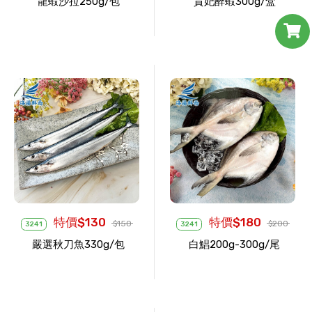
龍蝦沙拉250g/包
貴妃醉蝦300g/盒
特價$130
特價$180
$150
$200
3241
3241
嚴選秋刀魚330g/包
白鯧200g-300g/尾