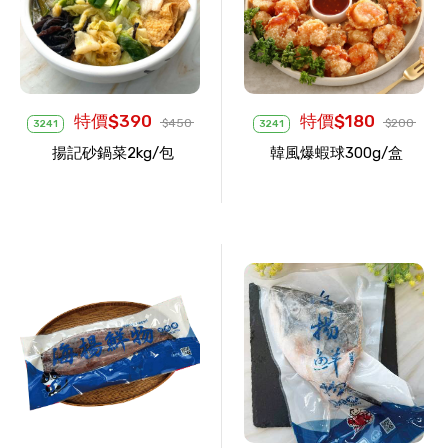
特價$390
特價$180
$450
$200
3241
3241
揚記砂鍋菜2kg/包
韓風爆蝦球300g/盒