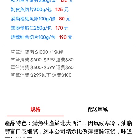
秋刀魚甘露煮250g/盒
130
元
剝皮魚切片300g/包
125
元
滿滿福氣魚卵100g/條
80
元
無膨發蝦仁250g/包
170
元
煙燻鮭魚切片100g/包
190
元
單筆消費滿 $1000 即免運
單筆消費 $600-$999 運費$30
單筆消費 $300-$599 運費$60
單筆消費 $299以下 運費$100
規格
配送區域
產品特色：鯖魚生產於北大西洋，因氣候寒冷，油脂
豐富口感細膩，經本公司精緻比例薄鹽醃漬後，味道