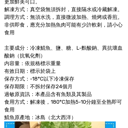
更加鮮美可口。
解凍方式：真空袋無須拆封，直接隔水或冷藏解凍。
調理方式：無須水洗，直接微波加熱、燒烤或香煎。
非供即食，應充分加熱魚肉可能有少許軟刺，請小心
食用
主要成分：冷凍鯖魚、鹽、糖、L-麩酸鈉、異抗壞血
酸鈉（抗氧化劑）
内容量：依規格標示重量
有效日期：標示於袋上
保存方式：-18°C以下冷凍保存
保存期限：不拆封保存24個月
過敏原資訊：本產品含有魚類及其製品
食用方式：解凍後，180°C加熱5-10分鐘至全熟即可
食用
鯖魚原產地：冰島（北大西洋）