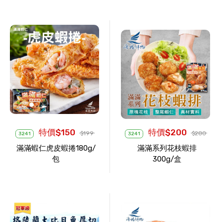
特價$150
特價$200
$199
$280
3241
3241
滿滿蝦仁虎皮蝦捲180g/
滿滿系列花枝蝦排
包
300g/盒