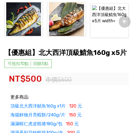
【優惠組】北大西洋頂級鯖魚160g x5片
可抵扣10點 │ 回饋5點
NT$500
市價$600
更多商品:
頂級北大西洋鯖魚160g x1片
120
元
海揚鮮物月亮蝦餅/240g/片
150
元
滿滿蝦仁虎皮蝦捲180g/包
150
元
滿滿系列花枝蝦排300g/盒
200
元