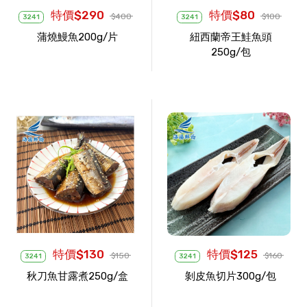
特價$290
特價$80
$400
$100
3241
3241
蒲燒鰻魚200g/片
紐西蘭帝王鮭魚頭
250g/包
特價$130
特價$125
$150
$160
3241
3241
秋刀魚甘露煮250g/盒
剝皮魚切片300g/包