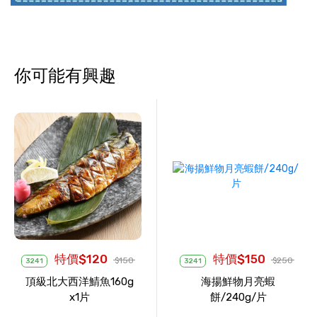
你可能有興趣
特價$120
特價$150
$150
$250
3241
3241
頂級北大西洋鯖魚160g
海揚鮮物月亮蝦
x1片
餅/240g/片