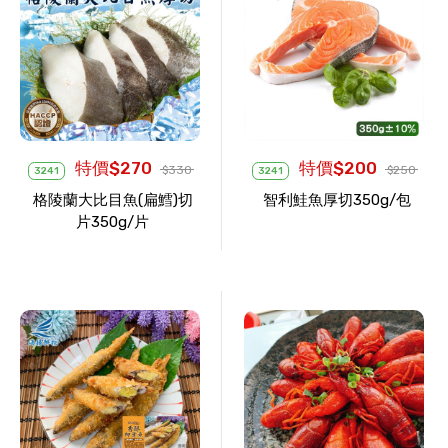
特價$270
特價$200
$330
$250
3241
3241
格陵蘭大比目魚(扁鱈)切
智利鮭魚厚切350g/包
片350g/片