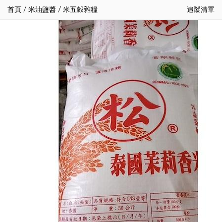
首頁
/
米油鹽醬
/
米五穀雜糧
追蹤清單