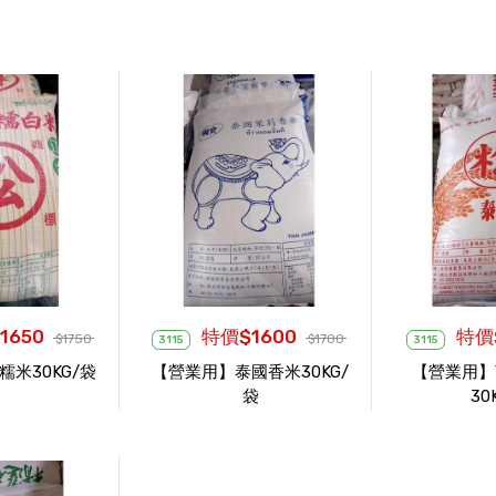
1650
特價$1600
特價$
$1750
$1700
3115
3115
米30KG/袋
【營業用】泰國香米30KG/
【營業用】
袋
30