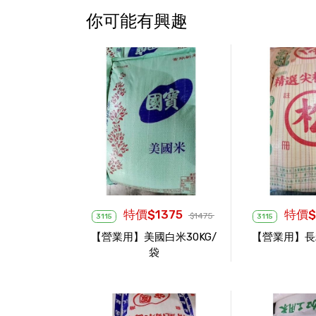
你可能有興趣
特價$1375
特價$
$1475
3115
3115
【營業用】美國白米30KG/
【營業用】長糯
袋