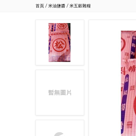
首頁
/
米油鹽醬
/
米五穀雜糧