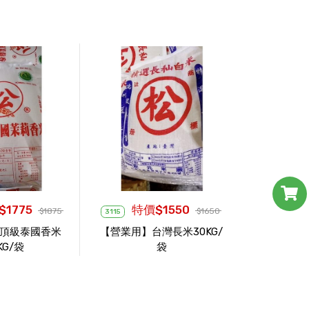
1775
特價$1550
$1875
$1650
3115
頂級泰國香米
【營業用】台灣長米30KG/
KG/袋
袋