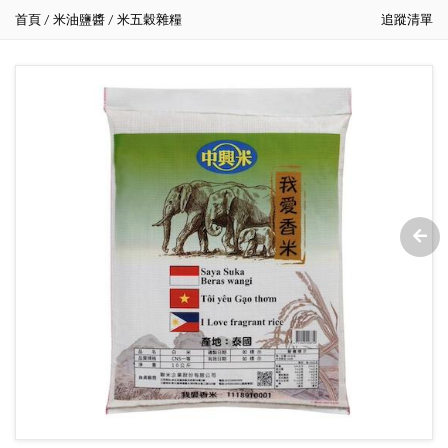
首頁
米油鹽醬
米五穀雜糧
追蹤清單
/
/