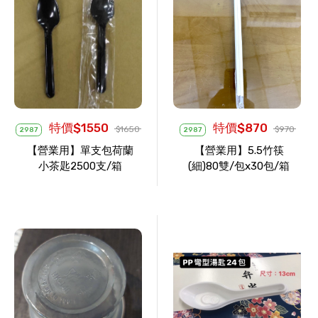
特價$1550
特價$870
$1650
$970
2987
2987
【營業用】單支包荷蘭
【營業用】5.5竹筷
小茶匙2500支/箱
(細)80雙/包x30包/箱