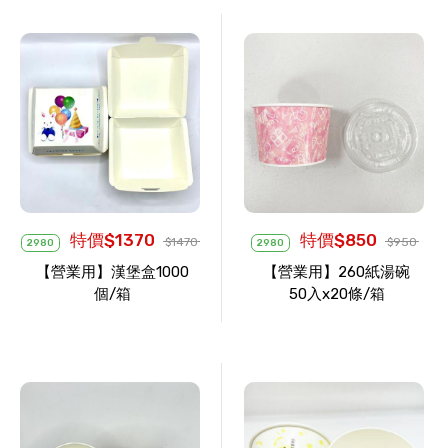
特價$1370
特價$850
$1470
$950
2980
2980
【營業用】漢堡盒1000
【營業用】260紙湯碗
個/箱
50入x20條/箱