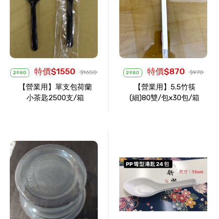
特價$1550
特價$870
$1650
$970
2980
2980
【營業用】單支包荷蘭
【營業用】5.5竹筷
小茶匙2500支/箱
(細)80雙/包x30包/箱