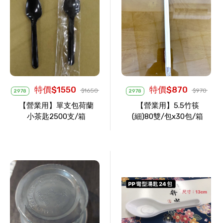
特價$1550
特價$870
$1650
$970
2978
2978
【營業用】單支包荷蘭
【營業用】5.5竹筷
小茶匙2500支/箱
(細)80雙/包x30包/箱